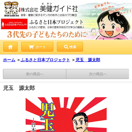
カート
検索
ホーム
＞
ふるさと日本プロジェクト
＞
児玉 源太郎
前の商品へ
次の商品へ
児玉 源太郎