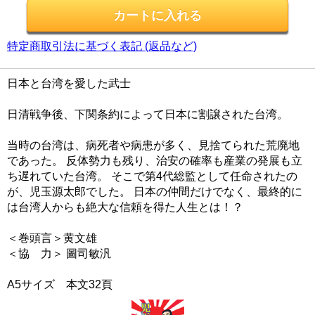
特定商取引法に基づく表記 (返品など)
日本と台湾を愛した武士
日清戦争後、下関条約によって日本に割譲された台湾。
当時の台湾は、病死者や病患が多く、見捨てられた荒廃地
であった。 反体勢力も残り、治安の確率も産業の発展も立
ち遅れていた台湾。 そこで第4代総監として任命されたの
が、児玉源太郎でした。 日本の仲間だけでなく、最終的に
は台湾人からも絶大な信頼を得た人生とは！？
＜巻頭言＞黄文雄
＜協 力＞ 圖司敏汎
A5サイズ 本文32頁