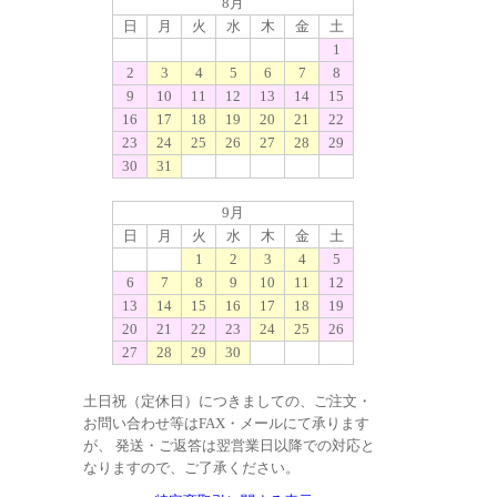
8月
日
月
火
水
木
金
土
1
2
3
4
5
6
7
8
9
10
11
12
13
14
15
16
17
18
19
20
21
22
23
24
25
26
27
28
29
30
31
9月
日
月
火
水
木
金
土
1
2
3
4
5
6
7
8
9
10
11
12
13
14
15
16
17
18
19
20
21
22
23
24
25
26
27
28
29
30
土日祝（定休日）につきましての、ご注文・
お問い合わせ等はFAX・メールにて承ります
が、 発送・ご返答は翌営業日以降での対応と
なりますので、ご了承ください。