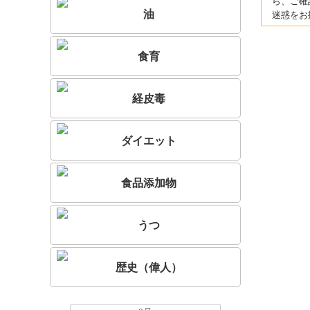
ら、ご確
油
迷惑をお
食育
経皮毒
ダイエット
食品添加物
うつ
歴史（偉人）