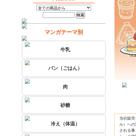
マンガテーマ別
牛乳
パン（ごはん）
肉
砂糖
当社販売
冷え（体温）
ル）への
される事