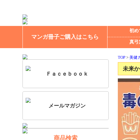
初め
マンガ冊子ご購入はこちら
真弓
TOP
>
美健
未来か
Ｆａｃｅｂｏｏｋ
メールマガジン
商品検索