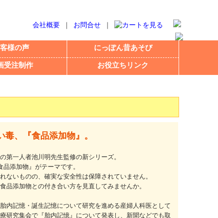
会社概要
｜
お問合せ
｜
客様の声
にっぽん昔あそび
画受注制作
お役立ちリンク
い毒、『食品添加物』。
の第一人者池川明先生監修の新シリーズ。
食品添加物』がテーマです。
れないものの、確実な安全性は保障されていません。
食品添加物との付き合い方を見直してみませんか。
胎内記憶・誕生記憶について研究を進める産婦人科医として
療研究集会で『胎内記憶』について発表し、新聞などでも取