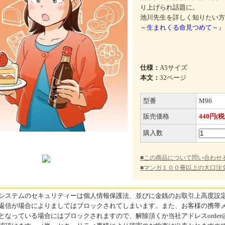
り上げられ話題に。
池川先生を詳しく知りたい方
～生まれくる命見つめて～
』
仕様：
A5サイズ
本文：
32ページ
型番
M96
販売価格
440円(税
購入数
■この商品について問い合わせ
■マンガ１００冊以上の大口注
システムのセキュリティーは個人情報保護法、並びに金銭のお取引上高度設定
返信が場合によりましてはブロックされてしまいます。また、お客様の携帯メ
となっている場合にはブロックされますので、解除頂くか当社アドレスorder@bik