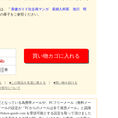
は、『
美健ガイド社企画マンガ 産婦人科医 池川 明
の冊子をご参照ください。
込)
冊
る
|
■この商品を友達に教える
|
■買い物を続ける
文割引について
となっている為携帯メールや、PCフリーメール（無料メー
ールの設定が『PCからのメールは全て迷惑メール』と認識
en-guide.com を受信可能とする設定を取って頂けました