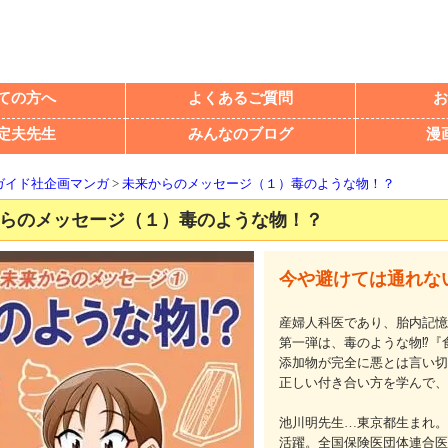
ての方へ
よくあるご質問
お
定夫先生
みんなのブログ
漫
ガイド社企画マンガ
>
未来からのメッセージ（１）毒のような物！？
らのメッセージ（１）毒のような物！？
今や避けては通れな
産婦人科医であり、胎内記憶
第一弾は、毒のような物⁉『
添加物が完全に悪とは言い切
正しい付き合い方を学んで、
池川明先生…東京都生まれ。
活躍。全国保険医団体連合医