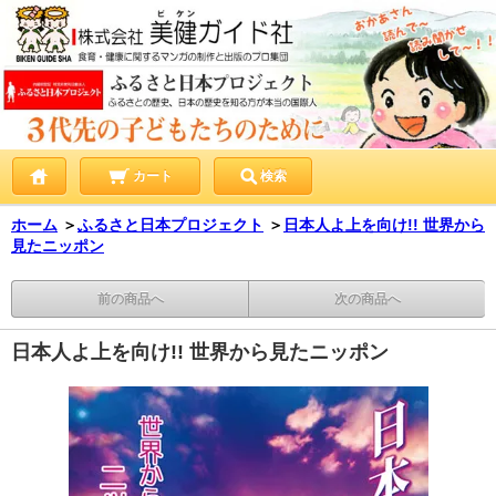
カート
検索
ホーム
＞
ふるさと日本プロジェクト
＞
日本人よ上を向け!! 世界から
見たニッポン
前の商品へ
次の商品へ
日本人よ上を向け!! 世界から見たニッポン