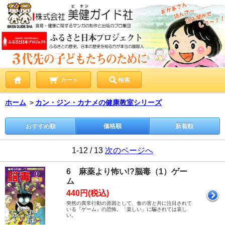
カート
検索
ホーム
＞
カン・ジン・カナメの健康教室シリーズ
おすすめ順
価格順
新着順
1-12 / 13
次のページへ
6 麻薬より怖い!?脳毒（1）ゲー
ム
440円(税込)
突然の異常行動の原因として、食の害と共に注目されて
いる『ゲーム』の恐怖。「楽しい」に騙されては哀し
い。