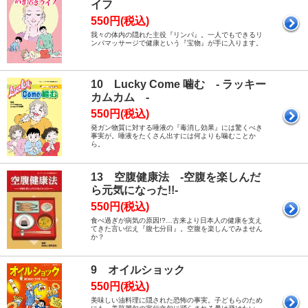
イフ
550円(税込)
我々の体内の隠れた主役『リンパ』。一人でもできるリ
ンパマッサージで健康という『宝物』が手に入ります。
10 Lucky Come 噛む - ラッキー
カムカム -
550円(税込)
発ガン物質に対する唾液の『毒消し効果』には驚くべき
事実が。唾液をたくさん出すには何よりも噛むことか
ら。
13 空腹健康法 -空腹を楽しんだ
ら元気になった!!-
550円(税込)
食べ過ぎが病気の原因!?…古来より日本人の健康を支え
てきた言い伝え『腹七分目』。空腹を楽しんでみません
か？
9 オイルショック
550円(税込)
美味しい油料理に隠された恐怖の事実。子どもらのため