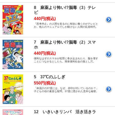
8 麻薬より怖い!?脳毒（3）テレ
ビ
440円(税込)
『思考停止』の人間を造るのに有効に働くのがテレビと
か。他人のマニュアルでしか動けない人間の乱造時代。
7 麻薬より怖い!?脳毒（2）スマ
ホ
440円(税込)
便利なはずのスマホが犯罪に巻き込まれたり、脳を壊す
ことにつながるとしたら。簡単便利社会の落とし穴。
5 37℃のふしぎ
550円(税込)
「体温計の37度には、なぜ、赤印が付いているのか？」
子どもの頃の素直な疑問。37度に隠された意外な秘密。
12 いきいきリンパ 活き活きラ