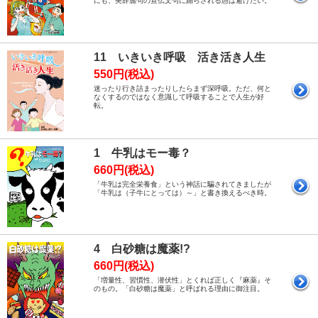
にも、美辞麗句の宣伝文句に踊らされる愚は避けたい。
11 いきいき呼吸 活き活き人生
550円(税込)
迷ったり行き詰まったりしたらまず深呼吸。ただ、何と
なくするのではなく意識して呼吸することで人生が好
転。
1 牛乳はモー毒？
660円(税込)
「牛乳は完全栄養食」という神話に騙されてきましたが
「牛乳は（子牛にとっては）～」と書き換えるべき時。
4 白砂糖は魔薬!?
660円(税込)
「増量性、習慣性、潜伏性」とくれば正しく『麻薬』そ
のもの。「白砂糖は魔薬」と呼ばれる理由に御注目。