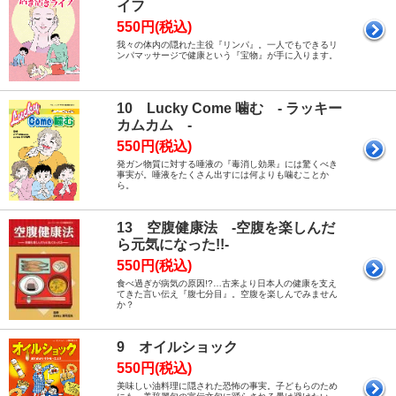
イフ
550円(税込)
我々の体内の隠れた主役『リンパ』。一人でもできるリ
ンパマッサージで健康という『宝物』が手に入ります。
10 Lucky Come 噛む - ラッキー
カムカム -
550円(税込)
発ガン物質に対する唾液の『毒消し効果』には驚くべき
事実が。唾液をたくさん出すには何よりも噛むことか
ら。
13 空腹健康法 -空腹を楽しんだ
ら元気になった!!-
550円(税込)
食べ過ぎが病気の原因!?…古来より日本人の健康を支え
てきた言い伝え『腹七分目』。空腹を楽しんでみません
か？
9 オイルショック
550円(税込)
美味しい油料理に隠された恐怖の事実。子どもらのため