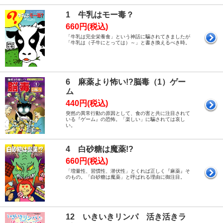
1 牛乳はモー毒？
660円(税込)
「牛乳は完全栄養食」という神話に騙されてきましたが
「牛乳は（子牛にとっては）～」と書き換えるべき時。
6 麻薬より怖い!?脳毒（1）ゲー
ム
440円(税込)
突然の異常行動の原因として、食の害と共に注目されて
いる『ゲーム』の恐怖。「楽しい」に騙されては哀し
い。
4 白砂糖は魔薬!?
660円(税込)
「増量性、習慣性、潜伏性」とくれば正しく『麻薬』そ
のもの。「白砂糖は魔薬」と呼ばれる理由に御注目。
12 いきいきリンパ 活き活きラ