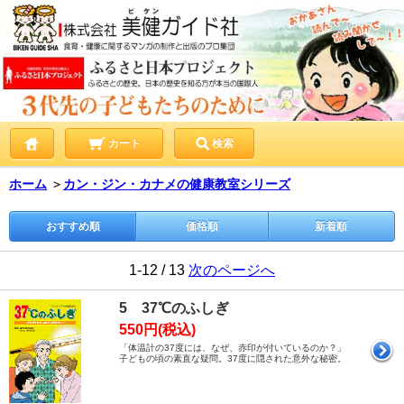
カート
検索
ホーム
＞
カン・ジン・カナメの健康教室シリーズ
おすすめ順
価格順
新着順
1-12 / 13
次のページへ
5 37℃のふしぎ
550円(税込)
「体温計の37度には、なぜ、赤印が付いているのか？」
子どもの頃の素直な疑問。37度に隠された意外な秘密。