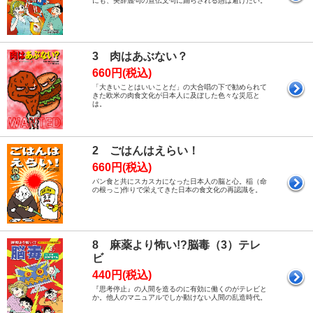
にも、美辞麗句の宣伝文句に踊らされる愚は避けたい。
3 肉はあぶない？
660円(税込)
「大きいことはいいことだ」の大合唱の下で勧められて
きた欧米の肉食文化が日本人に及ぼした色々な災厄と
は。
2 ごはんはえらい！
660円(税込)
パン食と共にスカスカになった日本人の脳と心。稲（命
の根っこ)作りで栄えてきた日本の食文化の再認識を。
8 麻薬より怖い!?脳毒（3）テレ
ビ
440円(税込)
『思考停止』の人間を造るのに有効に働くのがテレビと
か。他人のマニュアルでしか動けない人間の乱造時代。