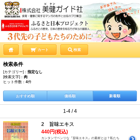
カート
検索
検索条件
[カテゴリー]：
指定なし
[検索文字]：
肉
ヒット件数：
4
件
おすすめ順
価格順
新着順
1-4 / 4
2 旨味エキス
440円(税込)
カンタンでベンリな『旨味エキス』の素材とは？私たち