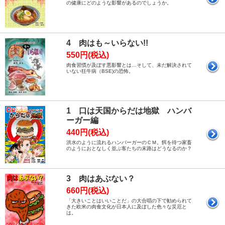
の健康にどのような影響があるのでしょうか。
4 肉はも～いらない!!
550円(税込)
肉食習慣が及ぼす悪影響とは…そして、未だ解決されて
いない狂牛病（BSE)の恐怖。
1 口は天国からだは地獄 ハンバ
ーガー編
440円(税込)
洪水のように流れるハンバーガーのＣＭ。餌を待つ家畜
のようにおとなしく並ぶ客たちの末路はどうなるのか？
3 肉はあぶない？
660円(税込)
「大きいことはいいことだ」の大合唱の下で勧められて
きた欧米の肉食文化が日本人に及ぼした色々な災厄と
は。