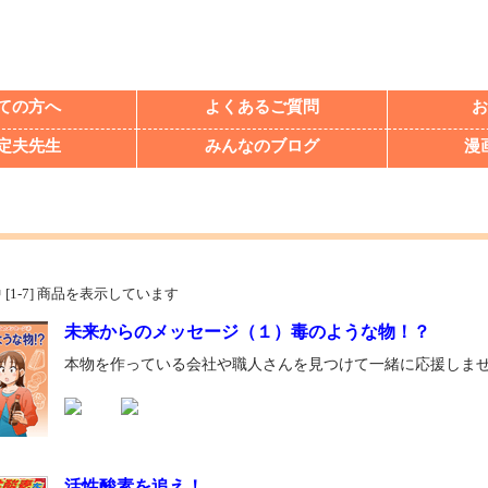
ての方へ
よくあるご質問
お
定夫先生
みんなのブログ
漫
品中 [1-7] 商品を表示しています
未来からのメッセージ（１）毒のような物！？
本物を作っている会社や職人さんを見つけて一緒に応援しま
活性酸素を追え！