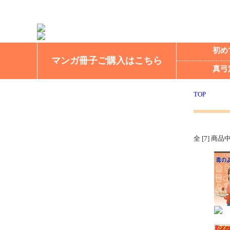
初め
マンガ冊子ご購入はこちら
真弓
TOP
全 [7] 商