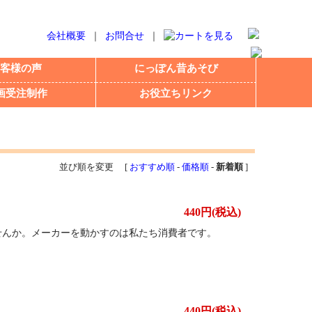
会社概要
｜
お問合せ
｜
客様の声
にっぽん昔あそび
画受注制作
お役立ちリンク
並び順を変更 [
おすすめ順
-
価格順
-
新着順
]
440円(税込)
せんか。メーカーを動かすのは私たち消費者です。
440円(税込)